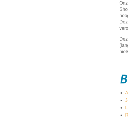
Onz
Shoc
hoo
Deze
vero
Deze
(lan
hiel
B
A
J
L
R