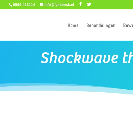
0599-413114
info@fysiomsk.nl
Home
Behandelingen
Bew
Shockwave th