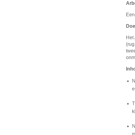
Arb
Een 
Doe
Het 
(rug
twee
onmo
Inh
N
e
T
k
N
m