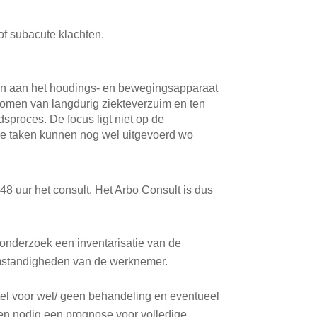
of subacute klachten.
ten aan het houdings- en bewegingsapparaat
orkomen van langdurig ziekteverzuim en ten
sproces. De focus ligt niet op de
ke taken kunnen nog wel uitgevoerd wo
-48 uur het consult. Het Arbo Consult is dus
 onderzoek een inventarisatie van de
somstandigheden van de werknemer.
stel voor wel/ geen behandeling en eventueel
ien nodig een prognose voor volledige