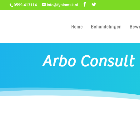
0599-413114
info@fysiomsk.nl
Home
Behandelingen
Bew
Arbo Consult