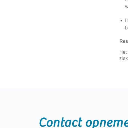
w
H
b
Res
Het 
ziek
Contact opneme