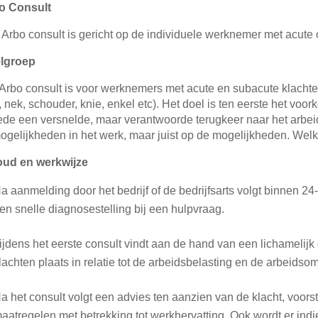
o Consult
Arbo consult is gericht op de individuele werknemer met acute 
lgroep
Arbo consult is voor werknemers met acute en subacute klach
, nek, schouder, knie, enkel etc). Het doel is ten eerste het vo
de een versnelde, maar verantwoorde terugkeer naar het arbeid
gelijkheden in het werk, maar juist op de mogelijkheden. Wel
oud en werkwijze
a aanmelding door het bedrijf of de bedrijfsarts volgt binnen 24
en snelle diagnosestelling bij een hulpvraag.
ijdens het eerste consult vindt aan de hand van een lichamelijk
lachten plaats in relatie tot de arbeidsbelasting en de arbeid
a het consult volgt een advies ten aanzien van de klacht, voor
aatregelen met betrekking tot werkhervatting. Ook wordt er ind