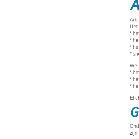
A
Arbe
Het 
* he
* he
* he
* sn
We b
* h
* he
* he
Elk 
G
Onde
zij