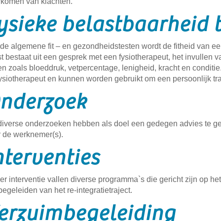
rkomen van klachten.
ysieke belastbaarheid t
de algemene fit – en gezondheidstesten wordt de fitheid van 
est bestaat uit een gesprek met een fysiotherapeut, het invullen
en zoals bloeddruk, vetpercentage, lenigheid, kracht en conditi
ysiotherapeut en kunnen worden gebruikt om een persoonlijk tr
nderzoek
iverse onderzoeken hebben als doel een gedegen advies te geve
r de werknemer(s).
nterventies
r interventie vallen diverse programma`s die gericht zijn op 
begeleiden van het re-integratietraject.
erzuimbegeleiding