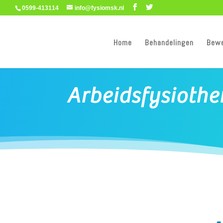
0599-413114
info@fysiomsk.nl
Home
Behandelingen
Bew
Arbeidsfysiothe