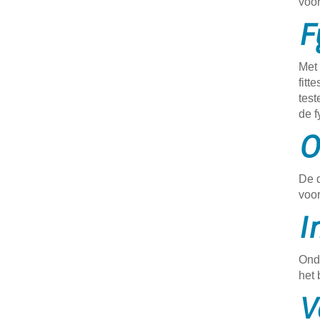
voo
F
Met 
fitt
test
de f
O
De d
voo
I
Onde
het 
V